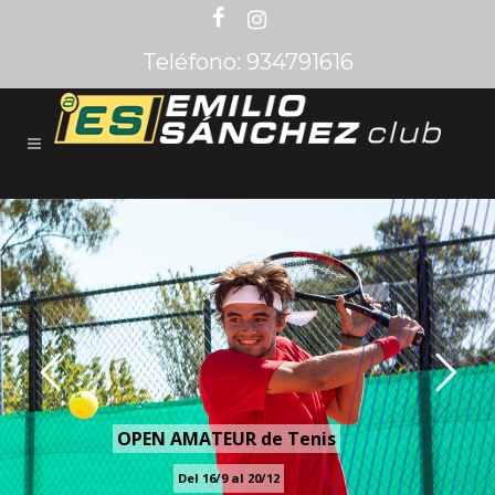
Teléfono: 934791616
CLUB SÁNCHEZ CASAL
UN LUGAR PARA TODOS
OPEN AMATEUR de Tenis
Del 16/9 al 20/12
RESERVAR PISTA ONLINE