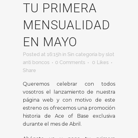
TU PRIMERA
MENSUALIDAD
EN MAYO
Posted at 16:15h
in
Sin categoría
by
slot
anti boncos
0 Comments
0
Likes
Share
Queremos celebrar con todos
vosotros el lanzamiento de nuestra
página web y con motivo de este
estreno os ofrecemos una promoción
historia de Ace of Base
exclusiva
durante el mes de Abril.