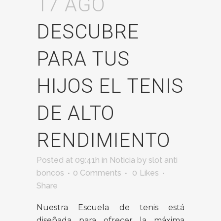
17 AGO
DESCUBRE
PARA TUS
HIJOS EL TENIS
DE ALTO
RENDIMIENTO
Posted at 09:41h
in
Noticia
by
slot anti
boncos
0 Comments
0
Likes
Share
Nuestra Escuela de tenis está
diseñada para ofrecer la máxima